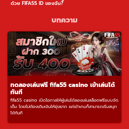
ด้วย FIFA55 ID ของฉัน?
บทความ
ทดลองเล่นฟรี fifa55 casino เข้าเล่นได้
ทันที
fifa55 casino เปิดโอกาสให้ผู้เล่นได้ลองเล่นสล็อตฟรีแบบจัด
เต็ม โดยไม่ต้องเติมเงินให้ยุ่งยาก แค่เข้าเกมก็สามารถเริ่มสนุก
ได้ทันที