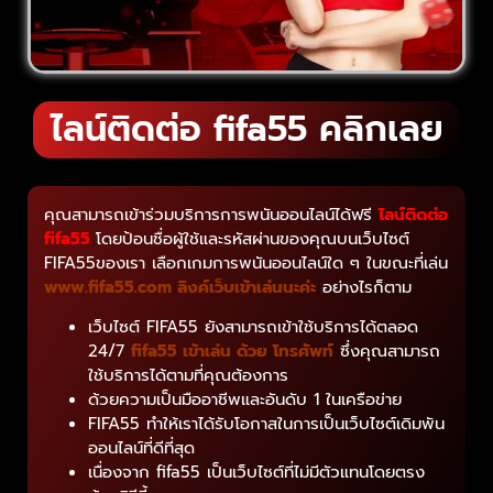
ไลน์ติดต่อ fifa55 คลิกเลย
คุณสามารถเข้าร่วมบริการการพนันออนไลน์ได้ฟรี
ไลน์ติดต่อ
fifa55
โดยป้อนชื่อผู้ใช้และรหัสผ่านของคุณบนเว็บไซต์
FIFA55ของเรา เลือกเกมการพนันออนไลน์ใด ๆ ในขณะที่เล่น
www.fifa55.com ลิงค์เว็บเข้าเล่นนะค่ะ
อย่างไรก็ตาม
เว็บไซต์ FIFA55 ยังสามารถเข้าใช้บริการได้ตลอด
24/7
fifa55 เข้าเล่น ด้วย โทรศัพท์
ซึ่งคุณสามารถ
ใช้บริการได้ตามที่คุณต้องการ
ด้วยความเป็นมืออาชีพและอันดับ 1 ในเครือข่าย
FIFA55 ทำให้เราได้รับโอกาสในการเป็นเว็บไซต์เดิมพัน
ออนไลน์ที่ดีที่สุด
เนื่องจาก fifa55 เป็นเว็บไซต์ที่ไม่มีตัวแทนโดยตรง