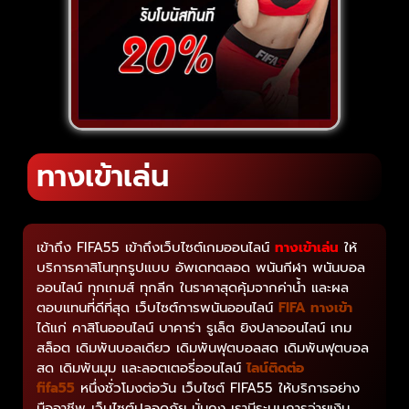
ทางเข้าเล่น
เข้าถึง FIFA55 เข้าถึงเว็บไซต์เกมออนไลน์
ทางเข้าเล่น
ให้
บริการคาสิโนทุกรูปแบบ อัพเดทตลอด พนันกีฬา พนันบอล
ออนไลน์ ทุกเกมส์ ทุกลีก ในราคาสุดคุ้มจากค่าน้ำ และผล
ตอบแทนที่ดีที่สุด เว็บไซต์การพนันออนไลน์
FIFA ทางเข้า
ได้แก่ คาสิโนออนไลน์ บาคาร่า รูเล็ต ยิงปลาออนไลน์ เกม
สล็อต เดิมพันบอลเดียว เดิมพันฟุตบอลสด เดิมพันฟุตบอล
สด เดิมพันมุม และลอตเตอรี่ออนไลน์
ไลน์ติดต่อ
fifa55
หนึ่งชั่วโมงต่อวัน เว็บไซต์ FIFA55 ให้บริการอย่าง
มืออาชีพ เว็บไซต์ปลอดภัย มั่นคง เรามีระบบการจ่ายเงิน