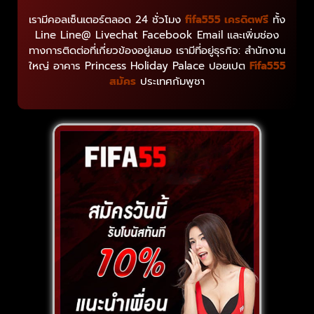
เรามีคอลเซ็นเตอร์ตลอด 24 ชั่วโมง
fifa555 เครดิตฟรี
ทั้ง
Line Line@ Livechat Facebook Email และเพิ่มช่อง
ทางการติดต่อที่เกี่ยวข้องอยู่เสมอ เรามีที่อยู่ธุรกิจ: สำนักงาน
ใหญ่ อาคาร Princess Holiday Palace ปอยเปต
Fifa555
สมัคร
ประเทศกัมพูชา